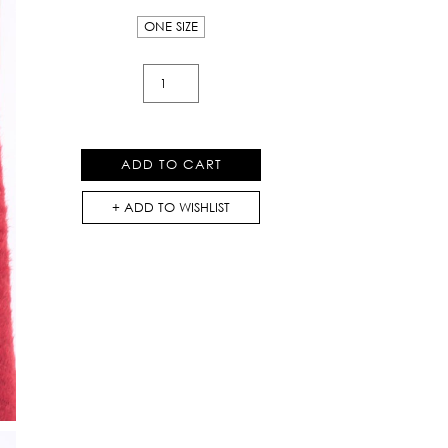
ONE SIZE
Red
Velvet
Bag
With
ADD TO CART
Bow
quantity
ADD TO WISHLIST