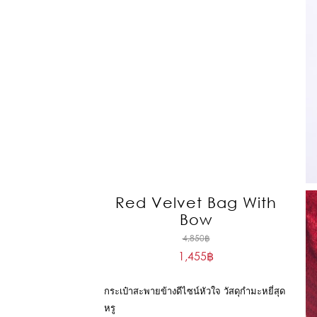
Red Velvet Bag With
Bow
Original
4,850
฿
1,455
฿
price
Current
was:
price
4,850฿.
กระเป๋าสะพายข้างดีไซน์หัวใจ วัสดุกำมะหยี่สุด
is:
หรู