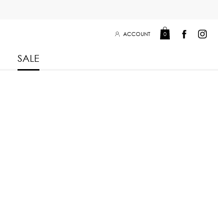
ACCOUNT
0
SALE
Leisure Collection 2025
2026
 Winter 2025
Leisure Collection Drop 2
 2025
 Summer 2025
eisure Collection
iss Collection
Boy Club