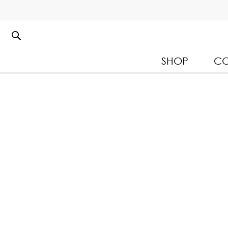
SHOP
CO
Kloset Leisure Collectio
Spring Summer 2026