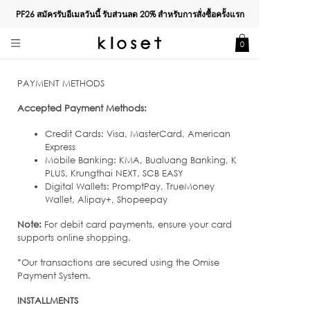
PF26 สมัครรับอีเมลวันนี้ รับส่วนลด
20%
สำหรับการสั่งซื้อครั้งแรก
0
PAYMENT METHODS
Accepted Payment Methods:
Credit Cards: Visa, MasterCard, American
Express
Mobile Banking: KMA, Bualuang Banking, K
PLUS, Krungthai NEXT, SCB EASY
Digital Wallets: PromptPay, TrueMoney
Wallet, Alipay+, Shopeepay
Note:
For debit card payments, ensure your card
supports online shopping.
*Our transactions are secured using the Omise
Payment System.
INSTALLMENTS