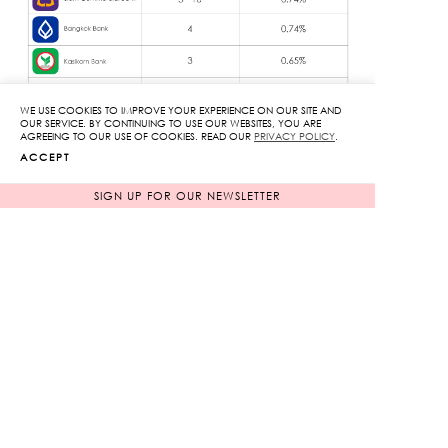
WE USE COOKIES TO IMPROVE YOUR EXPERIENCE ON OUR SITE AND
OUR SERVICE. BY CONTINUING TO USE OUR WEBSITES, YOU ARE
AGREEING TO OUR USE OF COOKIES. READ OUR
PRIVACY POLICY
.
ACCEPT
SIGN UP FOR OUR NEWSLETTER
INFORMATION
TERMS OF SERVICE
PAYMENT METHODS
MEMBERSHIP
SHIPPING & PROCESSING
PROMOTIONS
SIZE GUIDE
PRIVACY POLICY
KLOSET PACKAGING
RETURNS & EXCHANGES
CONTACT US
FIND US ON