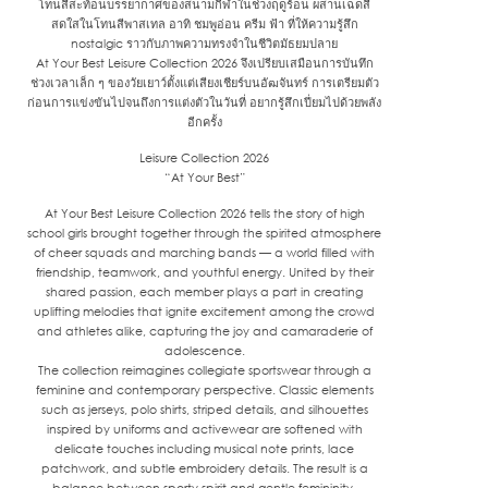
โทนสีสะท้อนบรรยากาศของสนามกีฬาในช่วงฤดูร้อน ผสานเฉดสี
สดใสในโทนสีพาสเทล อาทิ ชมพูอ่อน ครีม ฟ้า ที่ให้ความรู้สึก
nostalgic ราวกับภาพความทรงจำในชีวิตมัธยมปลาย
At Your Best Leisure Collection 2026 จึงเปรียบเสมือนการบันทึก
ช่วงเวลาเล็ก ๆ ของวัยเยาว์ตั้งแต่เสียงเชียร์บนอัฒจันทร์ การเตรียมตัว
ก่อนการแข่งขันไปจนถึงการแต่งตัวในวันที่ อยากรู้สึกเปี่ยมไปด้วยพลัง
อีกครั้ง
Leisure Collection 2026
“At Your Best”
At Your Best Leisure Collection 2026 tells the story of high
school girls brought together through the spirited atmosphere
of cheer squads and marching bands — a world filled with
friendship, teamwork, and youthful energy. United by their
shared passion, each member plays a part in creating
uplifting melodies that ignite excitement among the crowd
and athletes alike, capturing the joy and camaraderie of
adolescence.
The collection reimagines collegiate sportswear through a
feminine and contemporary perspective. Classic elements
such as jerseys, polo shirts, striped details, and silhouettes
inspired by uniforms and activewear are softened with
delicate touches including musical note prints, lace
patchwork, and subtle embroidery details. The result is a