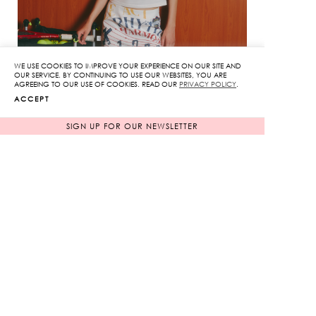
WE USE COOKIES TO IMPROVE YOUR EXPERIENCE ON OUR SITE AND
OUR SERVICE. BY CONTINUING TO USE OUR WEBSITES, YOU ARE
AGREEING TO OUR USE OF COOKIES. READ OUR
PRIVACY POLICY
.
ACCEPT
SIGN UP FOR OUR NEWSLETTER
1
/
33
INFORMATION
TERMS OF SERVICE
PAYMENT METHODS
MEMBERSHIP
SHIPPING & PROCESSING
PROMOTIONS
SIZE GUIDE
PRIVACY POLICY
KLOSET PACKAGING
RETURNS & EXCHANGES
CONTACT US