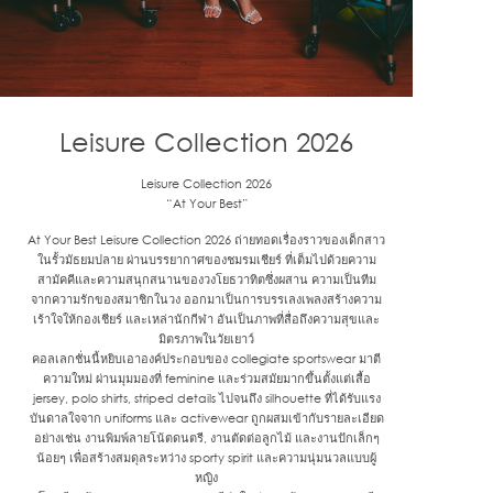
Leisure Collection 2026
Leisure Collection 2026
“At Your Best”
At Your Best Leisure Collection 2026 ถ่ายทอดเรื่องราวของเด็กสาว
ในรั้วมัธยมปลาย ผ่านบรรยากาศของชมรมเชียร์ ที่เต็มไปด้วยความ
สามัคคีและความสนุกสนานของวงโยธวาทิตซึ่งผสาน ความเป็นทีม
จากความรักของสมาชิกในวง ออกมาเป็นการบรรเลงเพลงสร้างความ
เร้าใจให้กองเชียร์ และเหล่านักกีฬา อันเป็นภาพที่สื่อถึงความสุขและ
มิตรภาพในวัยเยาว์
คอลเลกชั่นนี้หยิบเอาองค์ประกอบของ collegiate sportswear มาตี
ความใหม่ ผ่านมุมมองที่ feminine และร่วมสมัยมากขึ้นตั้งแต่เสื้อ
jersey, polo shirts, striped details ไปจนถึง silhouette ที่ได้รับแรง
บันดาลใจจาก uniforms และ activewear ถูกผสมเข้ากับรายละเอียด
อย่างเช่น งานพิมพ์ลายโน้ตดนตรี, งานตัดต่อลูกไม้ และงานปักเล็กๆ
น้อยๆ เพื่อสร้างสมดุลระหว่าง sporty spirit และความนุ่มนวลแบบผู้
หญิง