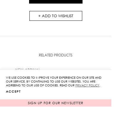
White
quantity
ADD TO WISHLIST
RELATED PRODUCTS
NEW ARRIVAL
WE USE COOKIES TO IMPROVE YOUR EXPERIENCE ON OUR SITE AND
OUR SERVICE. BY CONTINUING TO USE OUR WEBSITES, YOU ARE
AGREEING TO OUR USE OF COOKIES. READ OUR
PRIVACY POLICY
.
ACCEPT
SIGN UP FOR OUR NEWSLETTER