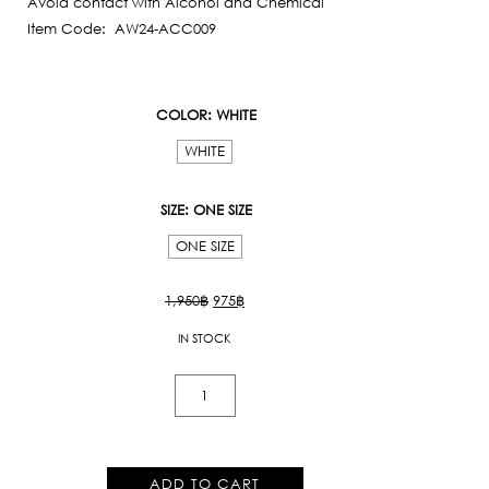
Avoid contact with Alcohol and Chemical
Item Code: AW24-ACC009
COLOR
: WHITE
WHITE
SIZE
: ONE SIZE
ONE SIZE
Original
Current
1,950
฿
975
฿
price
price
IN STOCK
was:
is:
1,950฿.
975฿.
Signature
Tote
Bag
/
ADD TO CART