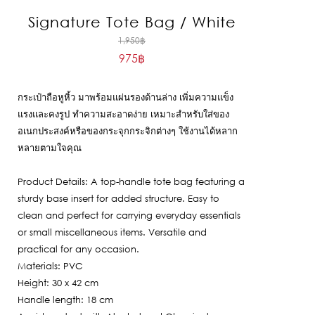
Signature Tote Bag / White
Original
1,950
฿
975
฿
price
Current
was:
price
1,950฿.
กระเป๋าถือหูหิ้ว มาพร้อมแผ่นรองด้านล่าง เพิ่มความแข็ง
is:
แรงและคงรูป ทำความสะอาดง่าย เหมาะสำหรับใส่ของ
975฿.
อเนกประสงค์หรือของกระจุกกระจิกต่างๆ ใช้งานได้หลาก
หลายตามใจคุณ
Product Details: A top-handle tote bag featuring a
sturdy base insert for added structure. Easy to
clean and perfect for carrying everyday essentials
or small miscellaneous items. Versatile and
practical for any occasion.
Materials: PVC
Height: 30 x 42 cm
Handle length: 18 cm