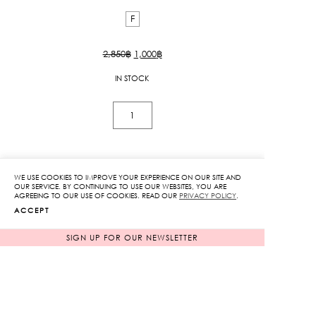
F
Original
Current
2,850
฿
1,000
฿
price
price
IN STOCK
was:
is:
2,850฿.
1,000฿.
Dotty
Sweetheart
Bag
quantity
ADD TO CART
WE USE COOKIES TO IMPROVE YOUR EXPERIENCE ON OUR SITE AND
OUR SERVICE. BY CONTINUING TO USE OUR WEBSITES, YOU ARE
AGREEING TO OUR USE OF COOKIES. READ OUR
PRIVACY POLICY
.
ACCEPT
ADD TO WISHLIST
SIGN UP FOR OUR NEWSLETTER
RELATED PRODUCTS