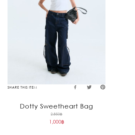
SHARE THIS ITEM
Dotty Sweetheart Bag
Original
2,850
฿
1,000
฿
price
Current
was:
price