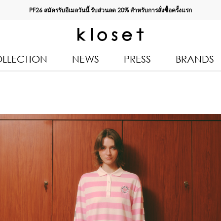
PF26 สมัครรับอีเมลวันนี้ รับส่วนลด
20%
สำหรับการสั่งซื้อครั้งแรก
LLECTION
NEWS
PRESS
BRANDS
All Products
Kloset 
Tops
Resort 
Bottoms & Skirts
Autumn
n 2026
Dresses & Jumpsuits
Kloset 
Coats & Jackets
Pre Fall
Outerwear
Kloset L
Kids
Spring
Swimwear
Kloset K
Accessories
Kloset 