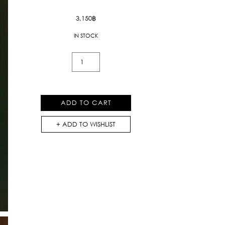
3,150
฿
IN STOCK
Kloset
Dual-
Tone
Rugby
ADD TO CART
Top
quantity
ADD TO WISHLIST