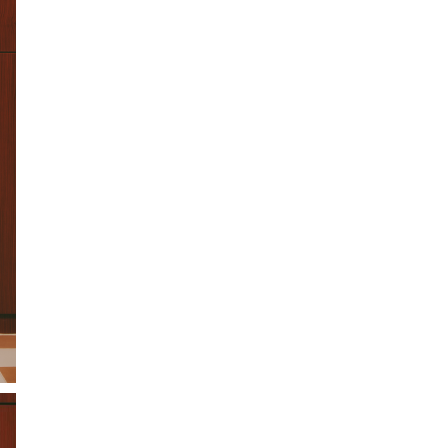
ction
 Collection