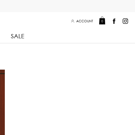
ACCOUNT
0
SALE
Leisure Collection 2025
2026
 Winter 2025
Leisure Collection Drop 2
 2025
eisure Collection
 Summer 2025
iss Collection
Boy Club