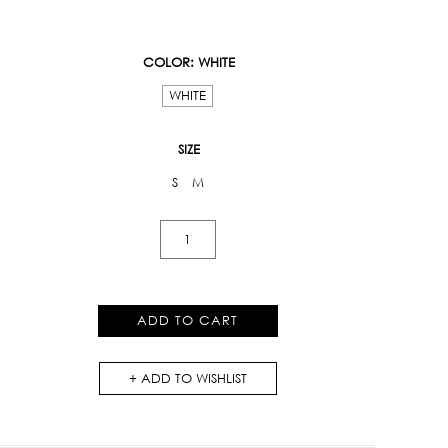
COLOR
: WHITE
WHITE
SIZE
S
M
Legacy
Harmonics
Mini
Skirt
ADD TO CART
quantity
ADD TO WISHLIST