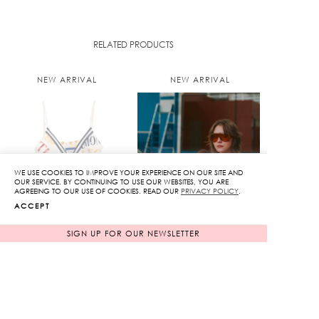
RELATED PRODUCTS
NEW ARRIVAL
NEW ARRIVAL
WE USE COOKIES TO IMPROVE YOUR EXPERIENCE ON OUR SITE AND
SOLD OUT
OUR SERVICE. BY CONTINUING TO USE OUR WEBSITES, YOU ARE
AGREEING TO OUR USE OF COOKIES. READ OUR
PRIVACY POLICY
.
ACCEPT
SIGN UP FOR OUR NEWSLETTER
Legacy Harmonics
Varsity One-Shoulder
Tank Top
Top in Brown
2,950
฿
1,850
฿