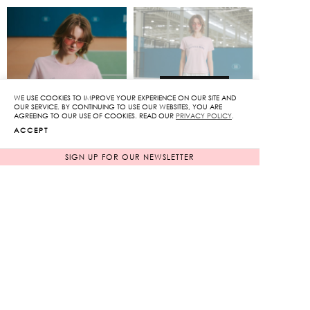
SOLD OUT
WE USE COOKIES TO IMPROVE YOUR EXPERIENCE ON OUR SITE AND
OUR SERVICE. BY CONTINUING TO USE OUR WEBSITES, YOU ARE
AGREEING TO OUR USE OF COOKIES. READ OUR
PRIVACY POLICY
.
ACCEPT
SIGN UP FOR OUR NEWSLETTER
Win Spirit Tee
Varsity Floral Pants
1,850
฿
4,850
฿
NEW ARRIVAL
NEW ARRIVAL