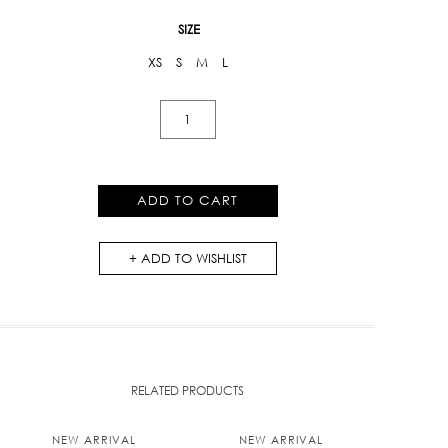
SIZE
XS
S
M
L
Varsity
Floral
Shorts
quantity
ADD TO CART
ADD TO WISHLIST
RELATED PRODUCTS
NEW ARRIVAL
NEW ARRIVAL