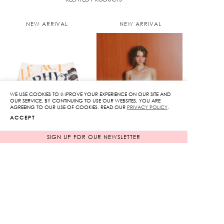
NEW ARRIVAL
NEW ARRIVAL
WE USE COOKIES TO IMPROVE YOUR EXPERIENCE ON OUR SITE AND
OUR SERVICE. BY CONTINUING TO USE OUR WEBSITES, YOU ARE
AGREEING TO OUR USE OF COOKIES. READ OUR
PRIVACY POLICY
.
ACCEPT
SIGN UP FOR OUR NEWSLETTER
Legacy Harmonics Mini
Kloset Varsity Lace
Skirt
Camisole
2,950
฿
2,850
฿
NEW ARRIVAL
NEW ARRIVAL