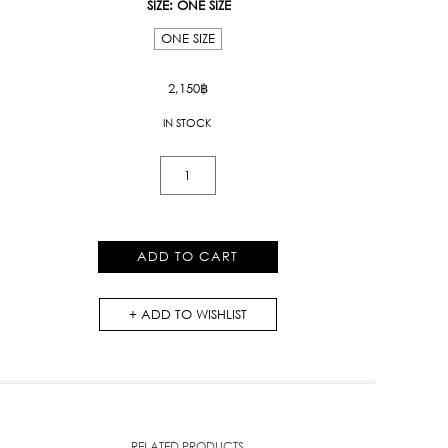
SIZE
: ONE SIZE
ONE SIZE
2,150
฿
IN STOCK
Kloset
Club
Embroidered
T-
ADD TO CART
Shirt
quantity
ADD TO WISHLIST
RELATED PRODUCTS