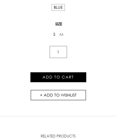
BLUE
SIZE
S
M
Varsity
Floral
Pants
quantity
ADD TO CART
ADD TO WISHLIST
RELATED PRODUCTS