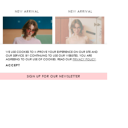
NEW ARRIVAL
NEW ARRIVAL
SOLD OUT
WE USE COOKIES TO IMPROVE YOUR EXPERIENCE ON OUR SITE AND
OUR SERVICE. BY CONTINUING TO USE OUR WEBSITES, YOU ARE
AGREEING TO OUR USE OF COOKIES. READ OUR
PRIVACY POLICY
.
ACCEPT
SIGN UP FOR OUR NEWSLETTER
Win Spirit Tee
Kloset Striped Tie-
Shoulder Camisole
1,850
฿
2,850
฿
NEW ARRIVAL
NEW ARRIVAL