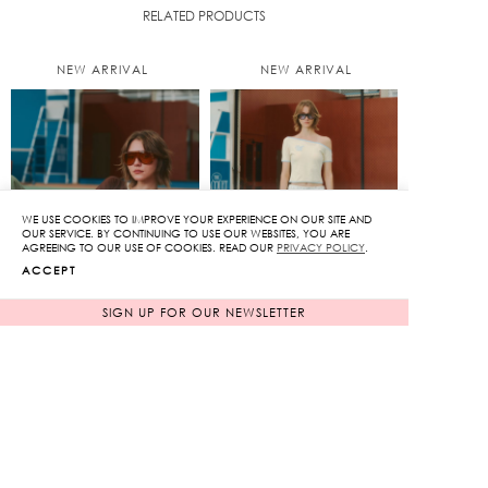
RELATED PRODUCTS
NEW ARRIVAL
NEW ARRIVAL
WE USE COOKIES TO IMPROVE YOUR EXPERIENCE ON OUR SITE AND
OUR SERVICE. BY CONTINUING TO USE OUR WEBSITES, YOU ARE
AGREEING TO OUR USE OF COOKIES. READ OUR
PRIVACY POLICY
.
ACCEPT
SIGN UP FOR OUR NEWSLETTER
Varsity One-Shoulder
Varsity One-Shoulder
Top in Brown
Top in Cream
1,850
฿
1,850
฿
NEW ARRIVAL
NEW ARRIVAL