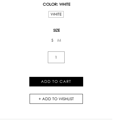
COLOR
: WHITE
WHITE
SIZE
S
M
Kloset
Varsity
Lace
Camisole
ADD TO CART
quantity
ADD TO WISHLIST