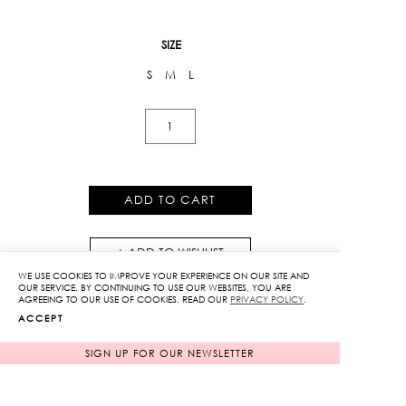
SIZE
S
M
L
Slit
Maxi
Skirt
quantity
ADD TO CART
ADD TO WISHLIST
WE USE COOKIES TO IMPROVE YOUR EXPERIENCE ON OUR SITE AND
OUR SERVICE. BY CONTINUING TO USE OUR WEBSITES, YOU ARE
AGREEING TO OUR USE OF COOKIES. READ OUR
PRIVACY POLICY
.
ACCEPT
SIGN UP FOR OUR NEWSLETTER
RELATED PRODUCTS