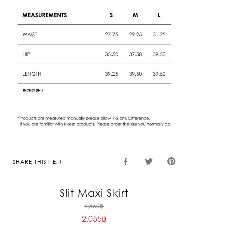
SHARE THIS ITEM
Slit Maxi Skirt
Original
6,850
฿
2,055
฿
price