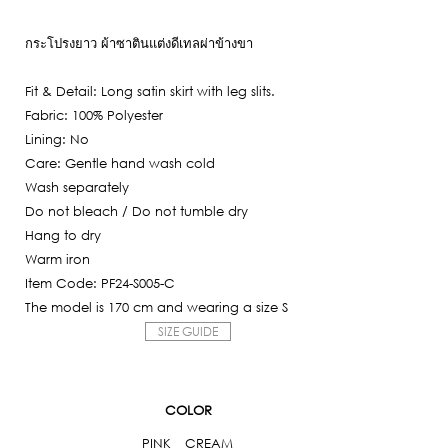
Current
was:
price
6,850฿.
กระโปรงยาว ผ้าซาตินแต่งดีเทลผ่าข้างขา
is:
2,055฿.
Fit & Detail: Long satin skirt with leg slits.
Fabric: 100% Polyester
Lining: No
Care: Gentle hand wash cold
Wash separately
Do not bleach / Do not tumble dry
Hang to dry
Warm iron
Item Code: PF24-S005-C
The model is 170 cm and wearing a size S
SIZE GUIDE
COLOR
PINK
CREAM