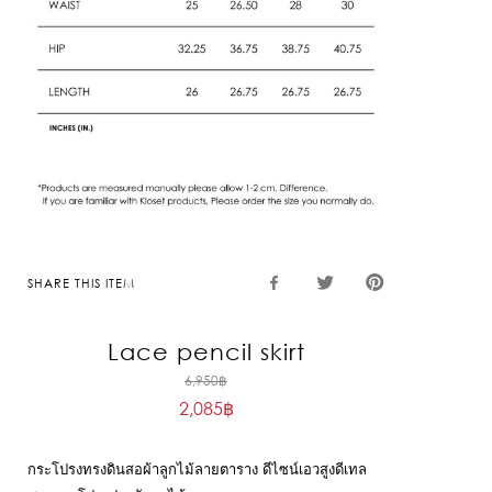
SHARE THIS ITEM
Lace pencil skirt
Original
6,950
฿
2,085
฿
price
Current
was:
price
6,950฿.
กระโปรงทรงดินสอผ้าลูกไม้ลายตาราง ดีไซน์เอวสูงดีเทล
is: