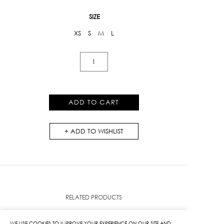
SIZE
XS
S
M
L
Lace
pencil
skirt
quantity
ADD TO CART
ADD TO WISHLIST
RELATED PRODUCTS
WE USE COOKIES TO IMPROVE YOUR EXPERIENCE ON OUR SITE AND