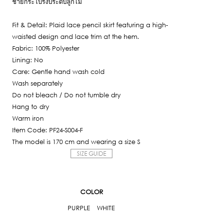
ชายกระโปรงประดับลูกไม้
2,085฿.
Fit & Detail: Plaid lace pencil skirt featuring a high-
waisted design and lace trim at the hem.
Fabric: 100% Polyester
Lining: No
Care: Gentle hand wash cold
Wash separately
Do not bleach / Do not tumble dry
Hang to dry
Warm iron
Item Code: PF24-S004-F
The model is 170 cm and wearing a size S
SIZE GUIDE
COLOR
PURPLE
WHITE