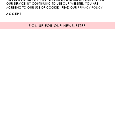
OUR SERVICE. BY CONTINUING TO USE OUR WEBSITES, YOU ARE
AGREEING TO OUR USE OF COOKIES. READ OUR
PRIVACY POLICY
.
ACCEPT
SIGN UP FOR OUR NEWSLETTER
Lace Mini Skirt
Lace Crop Top with
Bow
Original
Original
6,650
฿
6,850
฿
1,995
฿
price
2,055
฿
price
70%
70%
was:
was:
Current
Current
6,650฿.
6,850฿.
price
price
is:
is:
1,995฿.
2,055฿.