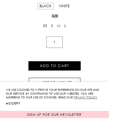
BLACK
WHITE
SIZE
XS
S
M
L
Sequin
Velvet
Off-
Shoulder
ADD TO CART
Top
in
ADD TO WISHLIST
Black
WE USE COOKIES TO IMPROVE YOUR EXPERIENCE ON OUR SITE AND
quantity
OUR SERVICE. BY CONTINUING TO USE OUR WEBSITES, YOU ARE
AGREEING TO OUR USE OF COOKIES. READ OUR
PRIVACY POLICY
.
ACCEPT
SIGN UP FOR OUR NEWSLETTER
RELATED PRODUCTS