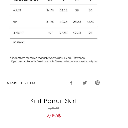
SHARE THIS ITEM
Knit Pencil Skirt
Original
6,950
฿
2,085
฿
price
Current
was:
price