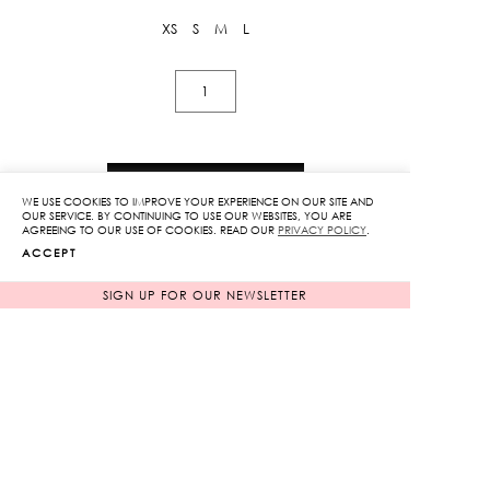
XS
S
M
L
Knit
Pencil
Skirt
quantity
ADD TO CART
WE USE COOKIES TO IMPROVE YOUR EXPERIENCE ON OUR SITE AND
OUR SERVICE. BY CONTINUING TO USE OUR WEBSITES, YOU ARE
AGREEING TO OUR USE OF COOKIES. READ OUR
PRIVACY POLICY
.
ADD TO WISHLIST
ACCEPT
SIGN UP FOR OUR NEWSLETTER
RELATED PRODUCTS