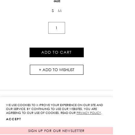
SIZE
S
M
Knit
Mini
Skirt
quantity
ADD TO CART
ADD TO WISHLIST
WE USE COOKIES TO IMPROVE YOUR EXPERIENCE ON OUR SITE AND
OUR SERVICE. BY CONTINUING TO USE OUR WEBSITES, YOU ARE
RELATED PRODUCTS
AGREEING TO OUR USE OF COOKIES. READ OUR
PRIVACY POLICY
.
ACCEPT
SIGN UP FOR OUR NEWSLETTER