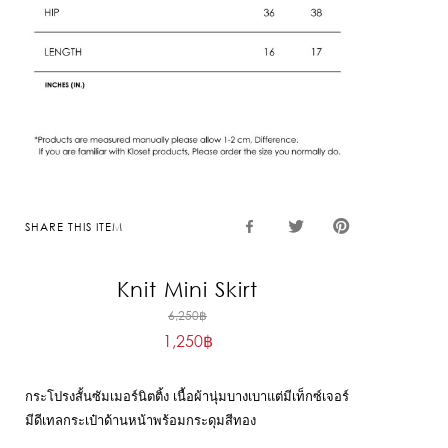
SHARE THIS ITEM
Knit Mini Skirt
Original
6,250
฿
1,250
฿
price
Current
was:
price
6,250฿.
กระโปรงสั้นซัมเมอร์นิตติ้ง
เนื้อผ้านุ่มบางเบาแต่มีเท็กซ์เจอร์
is:
มีดีเทลกระเป๋าด้านหน้า
พร้อมกระดุมสีทอง
1,250฿.