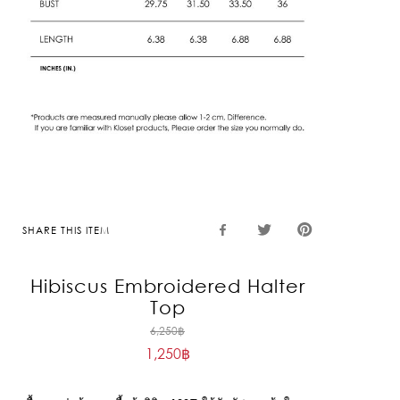
SHARE THIS ITEM
Hibiscus Embroidered Halter
Top
Original
6,250
฿
1,250
฿
price
Current
was:
price
6,250฿.