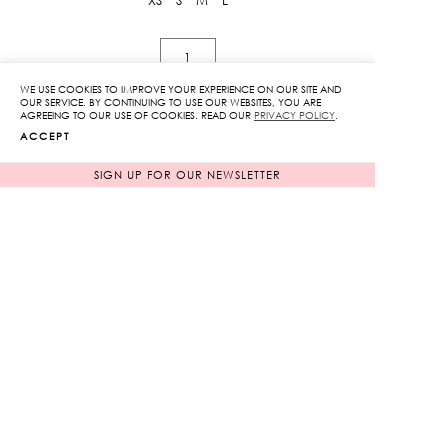
XS
S
M
L
Hibiscus
Embroidered
WE USE COOKIES TO IMPROVE YOUR EXPERIENCE ON OUR SITE AND
Halter
OUR SERVICE. BY CONTINUING TO USE OUR WEBSITES, YOU ARE
AGREEING TO OUR USE OF COOKIES. READ OUR
PRIVACY POLICY
.
Top
ACCEPT
ADD TO CART
quantity
SIGN UP FOR OUR NEWSLETTER
ADD TO WISHLIST
RELATED PRODUCTS