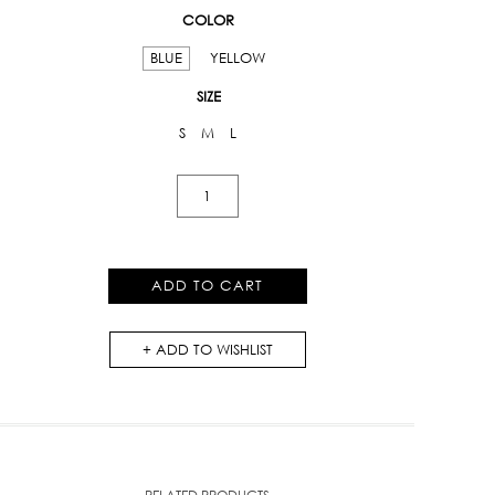
COLOR
BLUE
YELLOW
SIZE
S
M
L
Floral
Print
Halter
Top
ADD TO CART
quantity
ADD TO WISHLIST