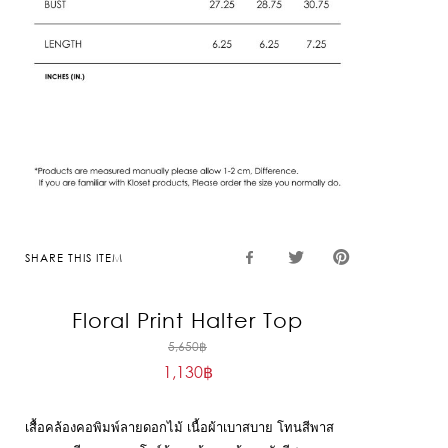
SHARE THIS ITEM
Floral Print Halter Top
Original
5,650
฿
1,130
฿
price
Current
was:
price
5,650฿.
เสื้อคล้องคอพิมพ์ลายดอกไม้ เนื้อผ้าเบาสบาย โทนสีพาส
is: