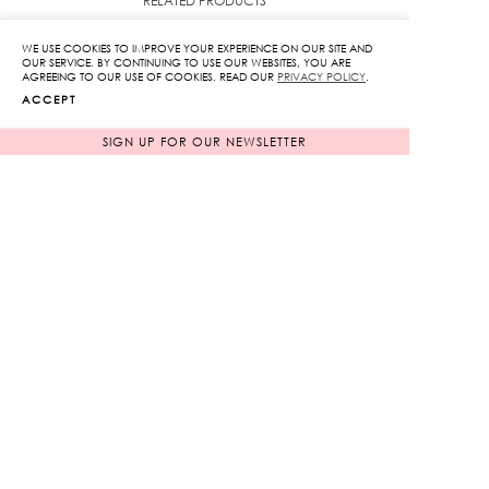
RELATED PRODUCTS
WE USE COOKIES TO IMPROVE YOUR EXPERIENCE ON OUR SITE AND
OUR SERVICE. BY CONTINUING TO USE OUR WEBSITES, YOU ARE
AGREEING TO OUR USE OF COOKIES. READ OUR
PRIVACY POLICY
.
ACCEPT
SIGN UP FOR OUR NEWSLETTER
Floral Print Halter Top
Floral Print Pants With
Tie
Original
Original
5,650
฿
6,250
฿
1,130
฿
price
1,250
฿
price
80%
80%
was:
was:
Current
Current
5,650฿.
6,250฿.
price
price
is:
is: