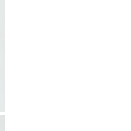
ction
 Collection