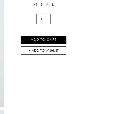
XS
S
M
L
Floral
Print
Pants
With
ADD TO CART
Tie
quantity
ADD TO WISHLIST