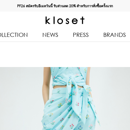
PF26 สมัครรับอีเมลวันนี้ รับส่วนลด
20%
สำหรับการสั่งซื้อครั้งแรก
LLECTION
NEWS
PRESS
BRANDS
All Products
Kloset 
Tops
Resort 
Bottoms & Skirts
Autumn
n 2026
Dresses & Jumpsuits
Kloset 
Coats & Jackets
Pre Fall
Outerwear
Kloset L
Kids
Spring
Swimwear
Kloset K
Accessories
Kloset 