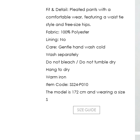
Fit & Detail: Pleated pants with a
comfortable wear, featuring a waist tie
style and free-size hips.
Fabric: 100% Polyester
Lining: No
Care: Gentle hand wash cold
Wash separately
Do not bleach / Do not tumble dry
Hang to dry
Warm iron
Item Code: SS24-P010
The model is 172 cm and wearing a size
S
SIZE GUIDE