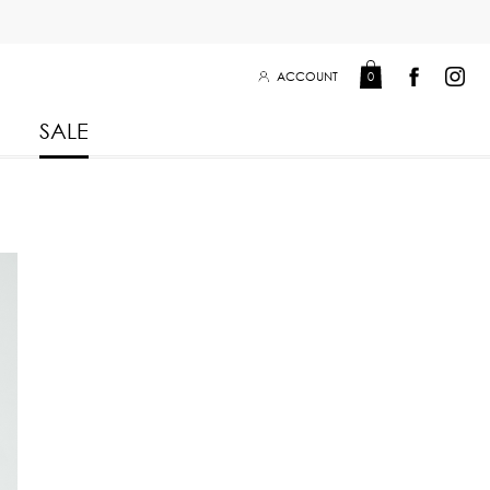
ACCOUNT
0
SALE
Leisure Collection 2025
2026
 Winter 2025
Leisure Collection Drop 2
 2025
eisure Collection
 Summer 2025
iss Collection
Boy Club