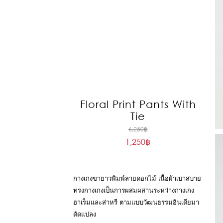
Floral Print Pants With
Tie
Original
6,250
฿
1,250
฿
price
Current
was:
price
6,250฿.
is:
กางเกงขายาวพิมพ์ลายดอกไม้ เนื้อผ้าเบาสบาย
1,250฿.
ทรงกางเกงเป็นการผสมผสานระหว่างกางเกง
ฮาเร็มและส่าหรี ตามแบบวัฒนธรรมอินเดียมา
ดัดแปลง