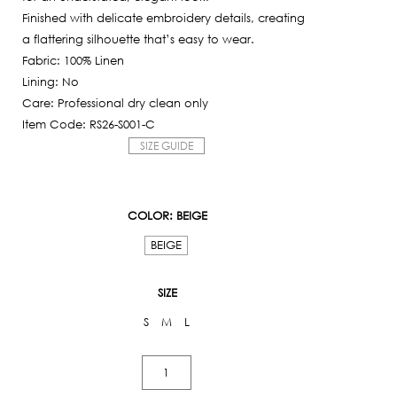
Finished with delicate embroidery details, creating
a flattering silhouette that’s easy to wear.
Fabric: 100% Linen
Lining: No
Care: Professional dry clean only
Item Code: RS26-S001-C
SIZE GUIDE
COLOR
: BEIGE
BEIGE
SIZE
S
M
L
Butterfly
Embroidered