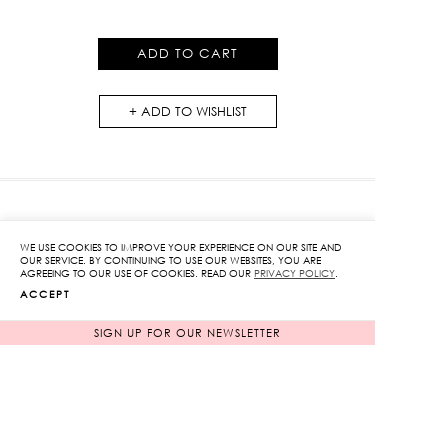
Skirt
quantity
ADD TO CART
ADD TO WISHLIST
RELATED PRODUCTS
WE USE COOKIES TO IMPROVE YOUR EXPERIENCE ON OUR SITE AND
OUR SERVICE. BY CONTINUING TO USE OUR WEBSITES, YOU ARE
AGREEING TO OUR USE OF COOKIES. READ OUR
PRIVACY POLICY
.
NEW ARRIVAL
NEW ARRIVAL
ACCEPT
SIGN UP FOR OUR NEWSLETTER
SOLD OUT