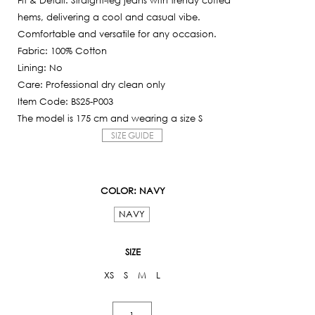
Fit & Detail: Straight-leg jeans with trendy cuffed
hems, delivering a cool and casual vibe.
Comfortable and versatile for any occasion.
Fabric: 100% Cotton
Lining: No
Care: Professional dry clean only
Item Code: BS25-P003
The model is 175 cm and wearing a size S
SIZE GUIDE
COLOR
: NAVY
NAVY
SIZE
XS
S
M
L
Wide