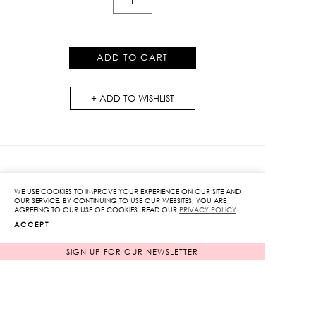
Leg
Turn-
Up
ADD TO CART
Jeans
quantity
ADD TO WISHLIST
RELATED PRODUCTS
WE USE COOKIES TO IMPROVE YOUR EXPERIENCE ON OUR SITE AND
OUR SERVICE. BY CONTINUING TO USE OUR WEBSITES, YOU ARE
AGREEING TO OUR USE OF COOKIES. READ OUR
PRIVACY POLICY
.
ACCEPT
NEW ARRIVAL
SIGN UP FOR OUR NEWSLETTER