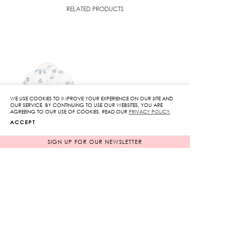
RELATED PRODUCTS
WE USE COOKIES TO IMPROVE YOUR EXPERIENCE ON OUR SITE AND
OUR SERVICE. BY CONTINUING TO USE OUR WEBSITES, YOU ARE
AGREEING TO OUR USE OF COOKIES. READ OUR
PRIVACY POLICY
.
ACCEPT
SIGN UP FOR OUR NEWSLETTER
Rose Embroidered
Long Sleeve Shirt
Original
8,250
฿
2,475
฿
price
70%
was:
Current
8,250฿.
price