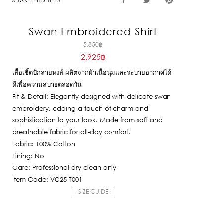
SHARE THIS ITEM
Swan Embroidered Shirt
Original
5,850
฿
2,925
฿
price
Current
was:
เสื้อเชิ้ตปักลายหงส์ ผลิตจากผ้าเนื้อนุ่มและระบายอากาศได้
price
5,850฿.
ดีเพื่อความสบายตลอดวัน
is:
Fit & Detail: Elegantly designed with delicate swan
2,925฿.
embroidery, adding a touch of charm and
sophistication to your look. Made from soft and
breathable fabric for all-day comfort.
Fabric: 100% Cotton
Lining: No
Care: Professional dry clean only
Item Code: VC25-T001
SIZE GUIDE