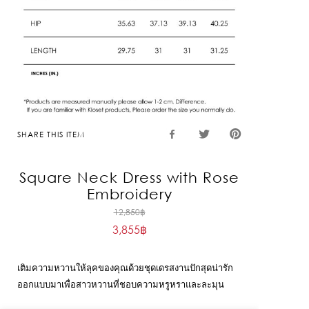
SHARE THIS ITEM
Square Neck Dress with Rose
Embroidery
Original
12,850
฿
3,855
฿
price
Current
was:
price
12,850฿.
เติมความหวานให้ลุคของคุณด้วยชุดเดรสงานปักสุดน่ารัก
is:
ออกแบบมาเพื่อสาวหวานที่ชอบความหรูหราและละมุน
3,855฿.