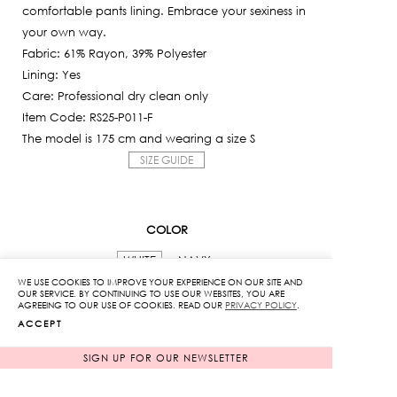
comfortable pants lining. Embrace your sexiness in
your own way.
Fabric: 61% Rayon, 39% Polyester
Lining: Yes
Care: Professional dry clean only
Item Code: RS25-P011-F
The model is 175 cm and wearing a size S
SIZE GUIDE
COLOR
WHITE
NAVY
WE USE COOKIES TO IMPROVE YOUR EXPERIENCE ON OUR SITE AND
SIZE
OUR SERVICE. BY CONTINUING TO USE OUR WEBSITES, YOU ARE
AGREEING TO OUR USE OF COOKIES. READ OUR
PRIVACY POLICY
.
S
M
ACCEPT
SIGN UP FOR OUR NEWSLETTER
Seabreeze
Mini