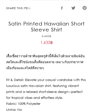
SHARE THIS ITEM
Satin Printed Hawaiian Short
Sleeve Shirt
Original
5,450
฿
1,635
฿
price
Current
was:
price
5,450฿.
เสื้อเชิ้ตฮาวายผ้าซาตินสุดหรูตัวนี้ที่เต็มไปด้วยลายพิมพ์อัน
is:
สดใสและดีไซน์แขนสั้นที่ผ่อนคลาย เหมาะกับบรรยากาศ
1,635฿.
เมืองร้อนและสไตล์ที่สบายๆ
Fit & Detail: Elevate your casual wardrobe with this
luxurious satin Hawaiian shirt, featuring vibrant
prints and a relaxed short-sleeve design—perfect
for tropical vibes and effortless style.
Fabric: 100% Polyester
Lining: No