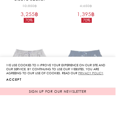
Original
Original
10,850
฿
4,650
฿
3,255
฿
price
1,395
฿
price
70%
70%
was:
was:
Current
Current
10,850฿.
4,650฿.
price
price
is:
is:
3,255฿.
1,395฿.
WE USE COOKIES TO IMPROVE YOUR EXPERIENCE ON OUR SITE AND
SOLD OUT
OUR SERVICE. BY CONTINUING TO USE OUR WEBSITES, YOU ARE
AGREEING TO OUR USE OF COOKIES. READ OUR
PRIVACY POLICY
.
ACCEPT
SIGN UP FOR OUR NEWSLETTER
Embroidery Shorts
Rose Embroidered
Shorts
Original
Original
8,250
฿
6,450
฿
2,475
฿
price
1,935
฿
price
70%
70%
was:
was:
Current
Current