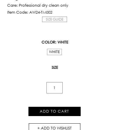
Care: Professional dry clean only
Item Code: AW24-TM002
SIZE GUIDE
COLOR
: WHITE
WHITE
SIZE
Satin
Printed
Hawaiian
Short
ADD TO CART
Sleeve
Shirt
ADD TO WISHLIST
quantity