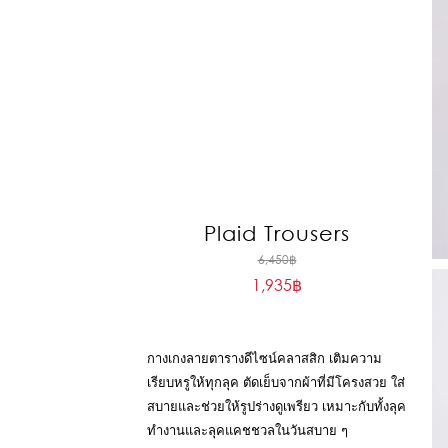
Plaid Trousers
Original
6,450
฿
1,935
฿
price
Current
was:
price
6,450฿.
is:
กางเกงลายตารางดีไซน์คลาสสิก เติมความ
1,935฿.
เรียบหรูให้ทุกลุค ตัดเย็บจากผ้าที่มีโครงสวย ใส่
สบายและช่วยให้รูปร่างดูเพรียว เหมาะกับทั้งลุค
ทำงานและลุคแคชชวลในวันสบาย ๆ