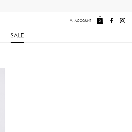
ACCOUNT
0
SALE
Leisure Collection 2025
2026
 Winter 2025
Leisure Collection Drop 2
 2025
eisure Collection
 Summer 2025
iss Collection
Boy Club