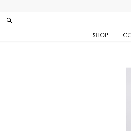
SHOP
CO
Kloset Leisure Collectio
Spring Summer 2026