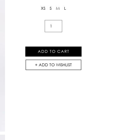
XS
S
M
L
Plaid
Trousers
quantity
ADD TO CART
ADD TO WISHLIST