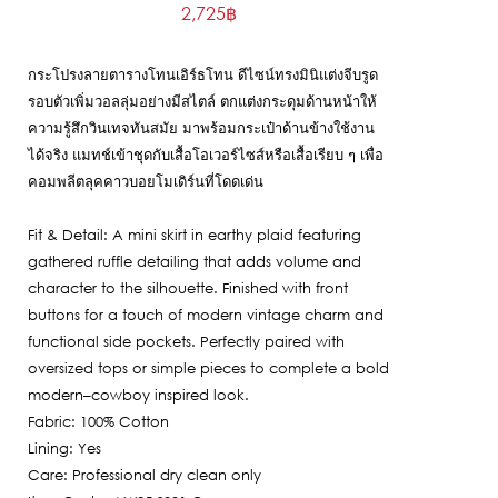
2,725
฿
price
Current
was:
price
5,450฿.
กระโปรงลายตารางโทนเอิร์ธโทน ดีไซน์ทรงมินิแต่งจีบรูด
is:
รอบตัวเพิ่มวอลลุ่มอย่างมีสไตล์ ตกแต่งกระดุมด้านหน้าให้
2,725฿.
ความรู้สึกวินเทจทันสมัย มาพร้อมกระเป๋าด้านข้างใช้งาน
ได้จริง แมทช์เข้าชุดกับเสื้อโอเวอร์ไซส์หรือเสื้อเรียบ ๆ เพื่อ
คอมพลีตลุคคาวบอยโมเดิร์นที่โดดเด่น
Fit & Detail: A mini skirt in earthy plaid featuring
gathered ruffle detailing that adds volume and
character to the silhouette. Finished with front
buttons for a touch of modern vintage charm and
functional side pockets. Perfectly paired with
oversized tops or simple pieces to complete a bold
modern–cowboy inspired look.
Fabric: 100% Cotton
Lining: Yes
Care: Professional dry clean only