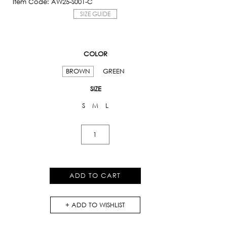
Item Code: AW25-S001-C
SIZE GUIDE
COLOR
BROWN
GREEN
SIZE
S
M
L
Plaid
Bubble
Mini
Skirt
ADD TO CART
in
Brown
ADD TO WISHLIST
quantity