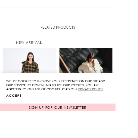
RELATED PRODUCTS
NEW ARRIVAL
WE USE COOKIES TO IMPROVE YOUR EXPERIENCE ON OUR SITE AND
OUR SERVICE. BY CONTINUING TO USE OUR WEBSITES, YOU ARE
AGREEING TO OUR USE OF COOKIES. READ OUR
PRIVACY POLICY
.
ACCEPT
SIGN UP FOR OUR NEWSLETTER
Plaid Bubble Mini Skirt
Ranch Spirit Faux
in Green
Suede Short in Green
Original
Original
5,450
฿
3,950
฿