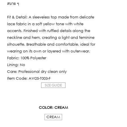
สบาย ๆ
Fit & Detail: A sleeveless top made from delicate
lace fabric in a soft yellow tone with white
accents. Finished with ruffled details along the
neckline and hem, creating a light and feminine
silhouette. Breathable and comfortable, ideal for
wearing on its own or layered with outerwear.
Fabric: 100% Polyester
Lining: No
Care: Professional dry clean only
Item Code: AW25-T003-F
SIZE GUIDE
COLOR
: CREAM
CREAM