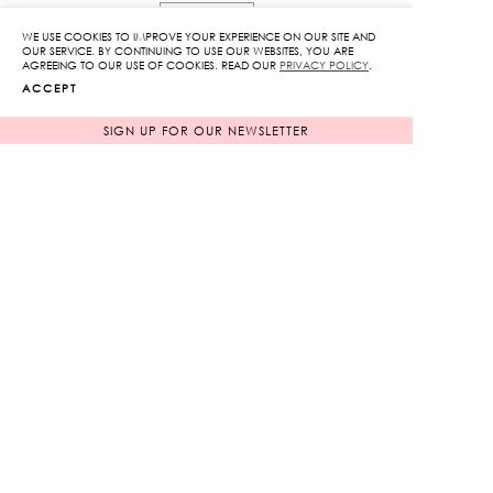
SIZE GUIDE
WE USE COOKIES TO IMPROVE YOUR EXPERIENCE ON OUR SITE AND
OUR SERVICE. BY CONTINUING TO USE OUR WEBSITES, YOU ARE
AGREEING TO OUR USE OF COOKIES. READ OUR
PRIVACY POLICY
.
ACCEPT
COLOR
SIGN UP FOR OUR NEWSLETTER
GRAY
BROWN
SIZE
XS
S
M
L
Micro
Shorts
quantity
ADD TO CART
ADD TO WISHLIST