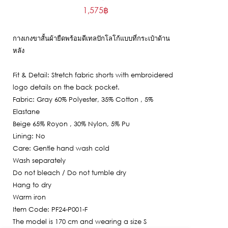
1,575
฿
price
Current
was:
price
5,250฿.
กางเกงขาสั้นผ้ายืดพร้อมดีเทลปักโลโก้แบบที่กระเป๋าด้าน
is:
หลัง
1,575฿.
Fit & Detail: Stretch fabric shorts with embroidered
logo details on the back pocket.
Fabric: Gray 60% Polyester, 35% Cotton , 5%
Elastane
Beige 65% Royon , 30% Nylon, 5% Pu
Lining: No
Care: Gentle hand wash cold
Wash separately
Do not bleach / Do not tumble dry
Hang to dry
Warm iron
Item Code: PF24-P001-F
The model is 170 cm and wearing a size S