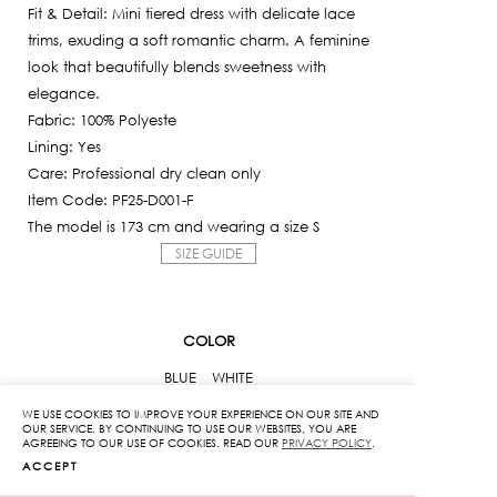
Fit & Detail: Mini tiered dress with delicate lace
trims, exuding a soft romantic charm. A feminine
look that beautifully blends sweetness with
elegance.
Fabric: 100% Polyeste
Lining: Yes
Care: Professional dry clean only
Item Code: PF25-D001-F
The model is 173 cm and wearing a size S
SIZE GUIDE
COLOR
BLUE
WHITE
WE USE COOKIES TO IMPROVE YOUR EXPERIENCE ON OUR SITE AND
OUR SERVICE. BY CONTINUING TO USE OUR WEBSITES, YOU ARE
SIZE
AGREEING TO OUR USE OF COOKIES. READ OUR
PRIVACY POLICY
.
ACCEPT
S
M