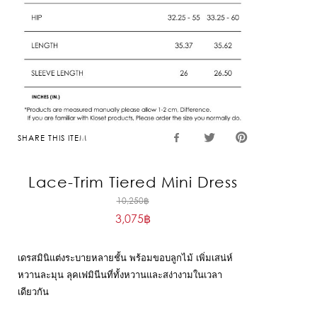
SHARE THIS ITEM
Lace-Trim Tiered Mini Dress
Original
10,250
฿
3,075
฿
price
Current
was:
price
10,250฿.
เดรสมินิแต่งระบายหลายชั้น พร้อมขอบลูกไม้ เพิ่มเสน่ห์
is:
หวานละมุน ลุคเฟมินีนที่ทั้งหวานและสง่างามในเวลา
3,075฿.
เดียวกัน