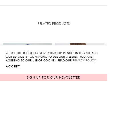
RELATED PRODUCTS
WE USE COOKIES TO IMPROVE YOUR EXPERIENCE ON OUR SITE AND
OUR SERVICE. BY CONTINUING TO USE OUR WEBSITES, YOU ARE
AGREEING TO OUR USE OF COOKIES. READ OUR
PRIVACY POLICY
.
ACCEPT
SIGN UP FOR OUR NEWSLETTER
Corduroy Jacket
Lace-Trimmed Strappy
Top in Green
Original
Original
6,250
฿
4,450
฿