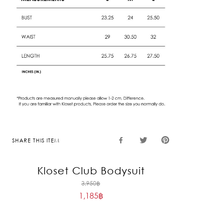
SHARE THIS ITEM
Kloset Club Bodysuit
Original
3,950
฿
1,185
฿
price
Current
was:
price