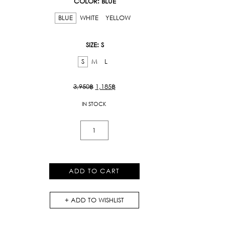
COLOR
: BLUE
BLUE
WHITE
YELLOW
SIZE
: S
S
M
L
Original
Current
3,950
฿
1,185
฿
price
price
IN STOCK
was:
is:
3,950฿.
1,185฿.
Kloset
Club
Bodysuit
quantity
ADD TO CART
ADD TO WISHLIST