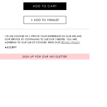
Top
ADD TO CART
quantity
ADD TO WISHLIST
WE USE COOKIES TO IMPROVE YOUR EXPERIENCE ON OUR SITE AND
OUR SERVICE. BY CONTINUING TO USE OUR WEBSITES, YOU ARE
AGREEING TO OUR USE OF COOKIES. READ OUR
PRIVACY POLICY
.
ACCEPT
RELATED PRODUCTS
SIGN UP FOR OUR NEWSLETTER
NEW ARRIVAL
NEW ARRIVAL
SOLD OUT