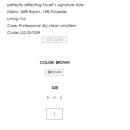
perfectly reflecting Kloset’s signature style.
Fabric: 85% Raron, 15% Polyester
Lining: No
Care: Professional dry clean onlyItem
Code: LS2-25-T009
SIZE GUIDE
COLOR
: BROWN
BROWN
SIZE
S
M
L
K-
Striped
Polo