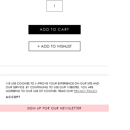
Floral
Ruffle
Puff
Sleeve
ADD TO CART
Top
quantity
ADD TO WISHLIST
WE USE COOKIES TO IMPROVE YOUR EXPERIENCE ON OUR SITE AND
RELATED PRODUCTS
OUR SERVICE. BY CONTINUING TO USE OUR WEBSITES, YOU ARE
AGREEING TO OUR USE OF COOKIES. READ OUR
PRIVACY POLICY
.
ACCEPT
NEW ARRIVAL
NEW ARRIVAL
SIGN UP FOR OUR NEWSLETTER