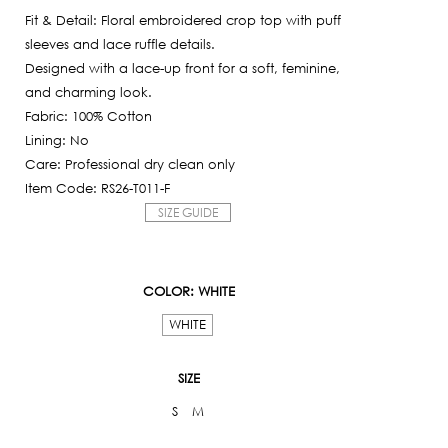
Fit & Detail: Floral embroidered crop top with puff
sleeves and lace ruffle details.
Designed with a lace-up front for a soft, feminine,
and charming look.
Fabric: 100% Cotton
Lining: No
Care: Professional dry clean only
Item Code: RS26-T011-F
SIZE GUIDE
COLOR
: WHITE
WHITE
SIZE
S
M