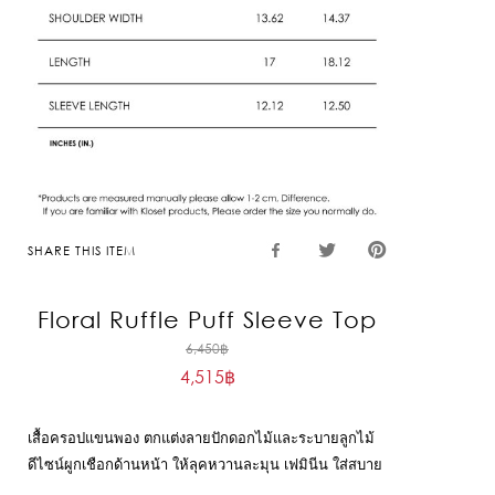
SHARE THIS ITEM
Floral Ruffle Puff Sleeve Top
Original
6,450
฿
4,515
฿
price
Current
was:
price
6,450฿.
เสื้อครอปแขนพอง ตกแต่งลายปักดอกไม้และระบายลูกไม้
is:
ดีไซน์ผูกเชือกด้านหน้า ให้ลุคหวานละมุน เฟมินีน ใส่สบาย
4,515฿.