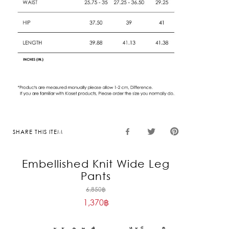
SHARE THIS ITEM
Embellished Knit Wide Leg
Pants
Original
6,850
฿
1,370
฿
price
Current
was:
price
6,850฿.