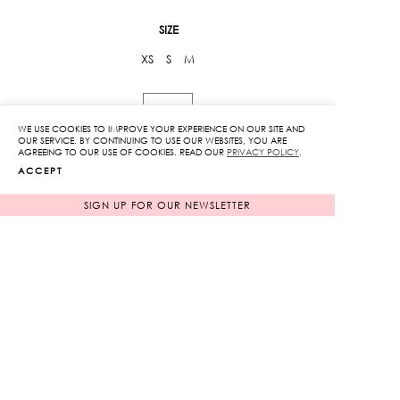
SIZE
XS
S
M
Embellished
Knit
WE USE COOKIES TO IMPROVE YOUR EXPERIENCE ON OUR SITE AND
OUR SERVICE. BY CONTINUING TO USE OUR WEBSITES, YOU ARE
Wide
AGREEING TO OUR USE OF COOKIES. READ OUR
PRIVACY POLICY
.
Leg
ACCEPT
ADD TO CART
Pants
SIGN UP FOR OUR NEWSLETTER
quantity
ADD TO WISHLIST
RELATED PRODUCTS