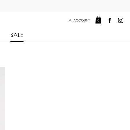
ACCOUNT
0
SALE
Leisure Collection 2025
2026
 Winter 2025
Leisure Collection Drop 2
 2025
 Summer 2025
eisure Collection
iss Collection
Boy Club