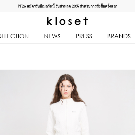
PF26 สมัครรับอีเมลวันนี้ รับส่วนลด
20%
สำหรับการสั่งซื้อครั้งแรก
LLECTION
NEWS
PRESS
BRANDS
All Products
Kloset 
Tops
Resort 
n 2026
Bottoms & Skirts
Autumn
Dresses & Jumpsuits
Kloset 
Coats & Jackets
Pre Fall
Outerwear
Spring
Kids
Kloset L
Swimwear
Kloset K
Accessories
Kloset 