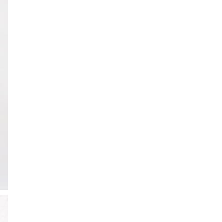
ction
 Collection