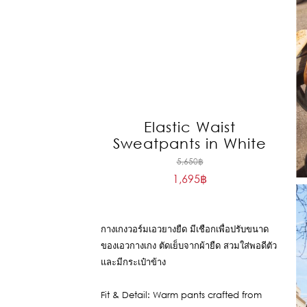
Elastic Waist
Sweatpants in White
Original
5,650
฿
1,695
฿
price
Current
was:
price
5,650฿.
is:
กางเกงวอร์มเอวยางยืด มีเชือกเพื่อปรับขนาด
1,695฿.
ของเอวกางเกง ตัดเย็บจากผ้ายืด สวมใส่พอดีตัว
และมีกระเป๋าข้าง
Fit & Detail: Warm pants crafted from