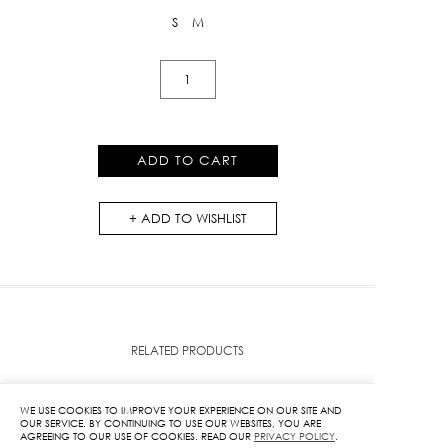
S
M
Denim
Drawstring
Romper
quantity
ADD TO CART
ADD TO WISHLIST
RELATED PRODUCTS
NEW ARRIVAL
NEW ARRIVAL
WE USE COOKIES TO IMPROVE YOUR EXPERIENCE ON OUR SITE AND
OUR SERVICE. BY CONTINUING TO USE OUR WEBSITES, YOU ARE
AGREEING TO OUR USE OF COOKIES. READ OUR
PRIVACY POLICY
.