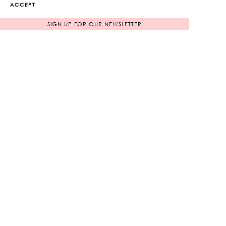
ACCEPT
SIGN UP FOR OUR NEWSLETTER
Sweetheart Ringer Tee
Color Block Mini Skirt
2,450
฿
2,950
฿
NEW ARRIVAL