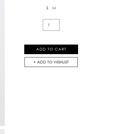
S
M
Coastal
Gingham
Lace-
Trim
ADD TO CART
Cami
Top
ADD TO WISHLIST
quantity