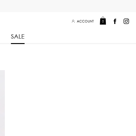
ACCOUNT
0
SALE
Leisure Collection 2025
2026
 Winter 2025
Leisure Collection Drop 2
 2025
eisure Collection
 Summer 2025
iss Collection
Boy Club