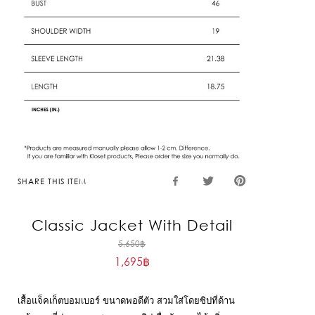
SHARE THIS ITEM
Classic Jacket With Detail
Original
5,650
฿
1,695
฿
price
Current
was:
price
5,650฿.
เสื้อแจ็คเก็ตบอมเบอร์ ขนาดพอดีตัว สวมใส่โดยซิปที่ด้าน
is: