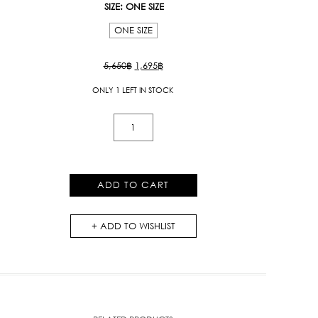
SIZE
: ONE SIZE
ONE SIZE
Original
Current
5,650
฿
1,695
฿
price
price
ONLY 1 LEFT IN STOCK
was:
is:
5,650฿.
1,695฿.
Classic
Jacket
With
Detail
ADD TO CART
quantity
ADD TO WISHLIST