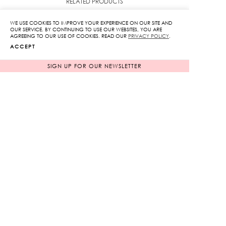
RELATED PRODUCTS
WE USE COOKIES TO IMPROVE YOUR EXPERIENCE ON OUR SITE AND
OUR SERVICE. BY CONTINUING TO USE OUR WEBSITES, YOU ARE
AGREEING TO OUR USE OF COOKIES. READ OUR
PRIVACY POLICY
.
ACCEPT
SIGN UP FOR OUR NEWSLETTER
Strappy Mini Dress
Logo Embroidery Pants
Original
Original
4,850
฿
3,950
฿
1,455
฿
price
1,185
฿
price
70%
70%
was:
was:
Current
Current
4,850฿.
3,950฿.
price
price
is:
is: