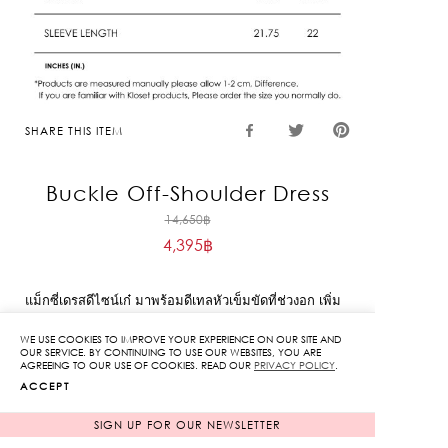
SHARE THIS ITEM
Buckle Off-Shoulder Dress
Original
14,650
฿
4,395
฿
price
Current
was:
price
14,650฿.
แม็กซี่เดรสดีไซน์เก๋ มาพร้อมดีเทลหัวเข็มขัดที่ช่วงอก เพิ่ม
is:
ลูกเล่นให้ลุคดูโดดเด่นไม่ซ้ำใคร ทรงเข้ารูปช่วงบนช่วยเน้น
4,395฿.
WE USE COOKIES TO IMPROVE YOUR EXPERIENCE ON OUR SITE AND
สัดส่วนอย่างมีเสน่ห์
OUR SERVICE. BY CONTINUING TO USE OUR WEBSITES, YOU ARE
AGREEING TO OUR USE OF COOKIES. READ OUR
PRIVACY POLICY
.
ACCEPT
Fit & Detail: This stylish maxi dress features a unique
buckle detail at the chest, adding a bold and
SIGN UP FOR OUR NEWSLETTER
distinctive touch to your look. The fitted bodice