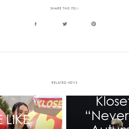
Recolle
SHARE THIS ITEM
Special
RELATED NEWS
Klose
“Never
 LIKE