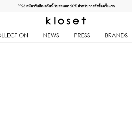
PF26 สมัครรับอีเมลวันนี้ รับส่วนลด
20%
สำหรับการสั่งซื้อครั้งแรก
LLECTION
NEWS
PRESS
BRANDS
All Products
Kloset 
Tops
Resort 
n 2026
Bottoms & Skirts
Autumn
Dresses & Jumpsuits
Kloset 
Coats & Jackets
Pre Fall
Outerwear
Spring
Kids
Kloset L
Swimwear
Kloset K
Accessories
Kloset 