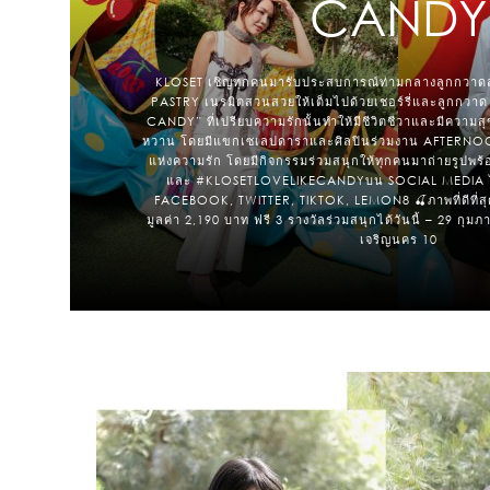
CANDY
KLOSET เชิญทุกคนมารับประสบการณ์ท่ามกลางลูกกวาด
PASTRY เนรมิตสวนสวยให้เต็มไปด้วยเชอร์รี่และลูกกวาด
CANDY” ที่เปรียบความรักนั้นทำให้มีชีวิตชีวาและมีความส
หวาน โดยมีแขกเซเลปดาราและศิลปินร่วมงาน AFTERNOON
แห่งความรัก โดยมีกิจกรรมร่วมสนุกให้ทุกคนมาถ่ายรูป
และ #KLOSETLOVELIKECANDYบน SOCIAL MEDIA ไม
FACEBOOK, TWITTER, TIKTOK, LEMON8 🍒ภาพที่ดีที่สุ
มูลค่า 2,190 บาท ฟรี 3 รางวัลร่วมสนุกได้วันนี้ – 29 กุม
เจริญนคร 10