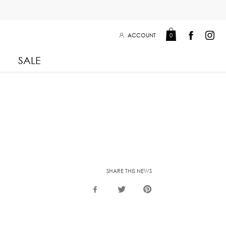
ACCOUNT
0
SALE
Leisure Collection 2025
2026
 Winter 2025
Leisure Collection Drop 2
 2025
SHARE THIS NEWS
 Summer 2025
eisure Collection
iss Collection
Boy Club