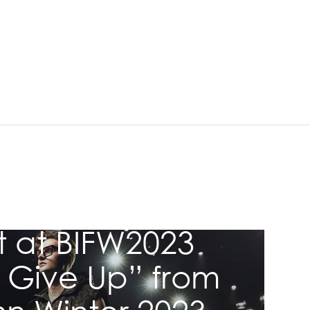
ction
 Collection
t at BIFW2023
 Give Up” from