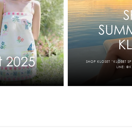
S
SUMM
KL
t 2025
SHOP KLOSET “KLOSET 
LINE: @