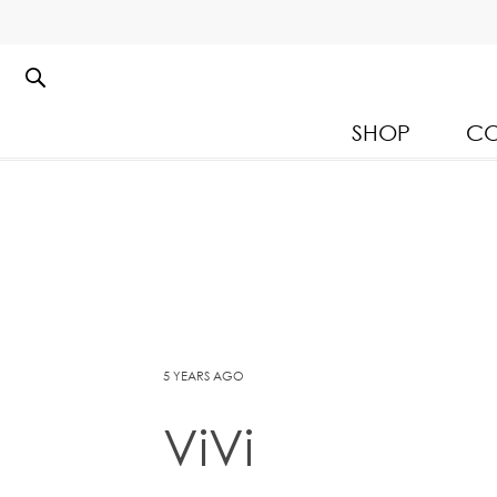
SHOP
CO
Kloset Leisure Collectio
Spring Summer 2026
5 YEARS AGO
ViVi