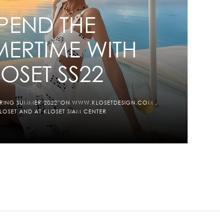
PEND THE
ERTIME WITH
OSET SS22
SPRING SUMMER 2022”ON WWW.KLOSETDESIGN.COM ,
KLOSET AND AT KLOSET SIAM CENTER