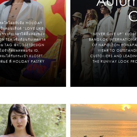
Autum
C
สดใสโดยจับมือ HOLIDAY
 ในคอนเส็ปต์ “LOVE LIKE
ุขราวกับเวลาได้ลิ้มลองของ
“NEVER GIVE UP” KLOSE
 TEA เพื่อต้อนรับเทศกาล
BANGKOK INTERNATIONAL 
พร้อม TAG @‌KLOSETDESIGN
OF NAPOLEON BONAPAR
่จำกัดแพลทฟอร์ม IG,
WEAR TO OUTSTANDI
ดจะได้รับกระเป๋า KLOSET
CUSTOMERS AND LEADING
ภาพันธ์ ที่ HOLIDAY PASTRY
THE RUNWAY LOOK FRO