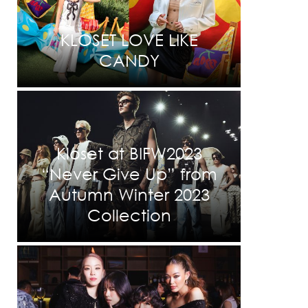
KLOSET LOVE LIKE
CANDY
Kloset at BIFW2023
“Never Give Up” from
Autumn Winter 2023
Collection