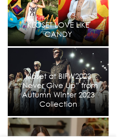
KLOSET LOVE LIKE
CANDY
Kloset at BIFW2023
“Never Give Up” from
Autumn Winter 2023
Collection