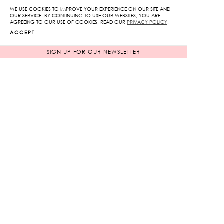
WE USE COOKIES TO IMPROVE YOUR EXPERIENCE ON OUR SITE AND
OUR SERVICE. BY CONTINUING TO USE OUR WEBSITES, YOU ARE
AGREEING TO OUR USE OF COOKIES. READ OUR
PRIVACY POLICY
.
ACCEPT
Kloset Matcha Ritual:
Style Meets Serenity
SIGN UP FOR OUR NEWSLETTER
Kloset Boy Club
Autumn/Winter 2024