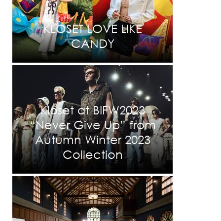
KLOSET LOVE LIKE
CANDY
Kloset at BIFW2023
“Never Give Up” from
Autumn Winter 2023
Collection