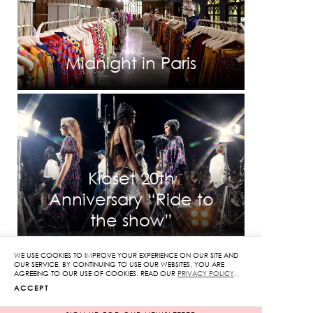
Midnight in Paris
Kloset 20th
Anniversary “Ride to
the show”
WE USE COOKIES TO IMPROVE YOUR EXPERIENCE ON OUR SITE AND
OUR SERVICE. BY CONTINUING TO USE OUR WEBSITES, YOU ARE
AGREEING TO OUR USE OF COOKIES. READ OUR
PRIVACY POLICY
.
ACCEPT
INFORMATION