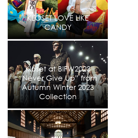
KLOSET LOVE LIKE
CANDY
Kloset at BIFW2023
“Never Give Up” from
Autumn Winter 2023
Collection