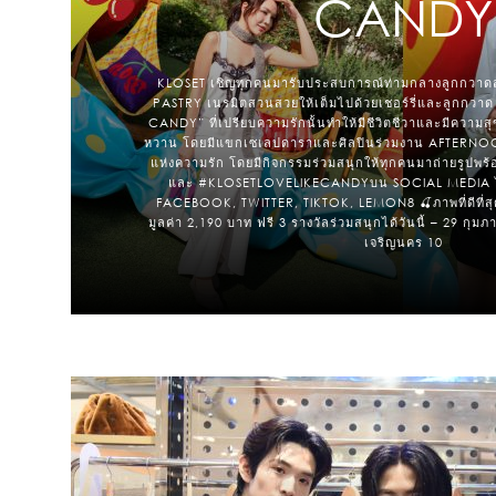
CANDY
KLOSET เชิญทุกคนมารับประสบการณ์ท่ามกลางลูกกวาด
PASTRY เนรมิตสวนสวยให้เต็มไปด้วยเชอร์รี่และลูกกวาด
CANDY” ที่เปรียบความรักนั้นทำให้มีชีวิตชีวาและมีความส
หวาน โดยมีแขกเซเลปดาราและศิลปินร่วมงาน AFTERNOON
แห่งความรัก โดยมีกิจกรรมร่วมสนุกให้ทุกคนมาถ่ายรูป
และ #KLOSETLOVELIKECANDYบน SOCIAL MEDIA ไม
FACEBOOK, TWITTER, TIKTOK, LEMON8 🍒ภาพที่ดีที่สุ
มูลค่า 2,190 บาท ฟรี 3 รางวัลร่วมสนุกได้วันนี้ – 29 กุม
เจริญนคร 10