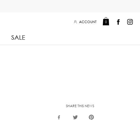
ACCOUNT
0
SALE
Leisure Collection 2025
2026
 Winter 2025
Leisure Collection Drop 2
 2025
SHARE THIS NEWS
eisure Collection
 Summer 2025
iss Collection
Boy Club