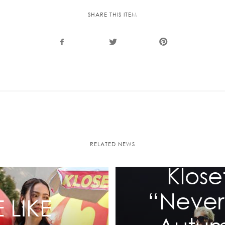
Recolle
SHARE THIS ITEM
Special
RELATED NEWS
Klose
“Never
 LIKE