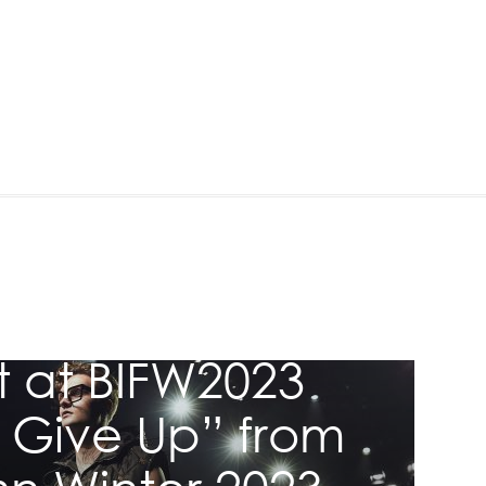
ction
 Collection
t at BIFW2023
 Give Up” from