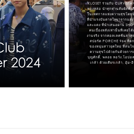
KLOSET ร่วมกับ CURVISTAN
ทองหล่อ นำทุกท่านสัมผัสค่
ในเทศกาลแห่งความสุขโดย
ที่นำแรงบันดาลใจมาจากแสงไ
และแดง ที่นำเสนอผ่าน S
คนเบื้องหลังเท่านั้นที่เคยได้
งานจริง จากคอลเลคชั่นล่าส
Club
สปอร์ต PORCHE 964 ที่ตก
ของหนุ่มสาวยุคใหม่ ที่สนใ
ความสุขไปด้วยกันด้วยกา
r 2024
บุญศักดิ์, พลอย หอวัง,โอปอ
เกล้า ด้วยเศียรเกล้า, อุ้ม