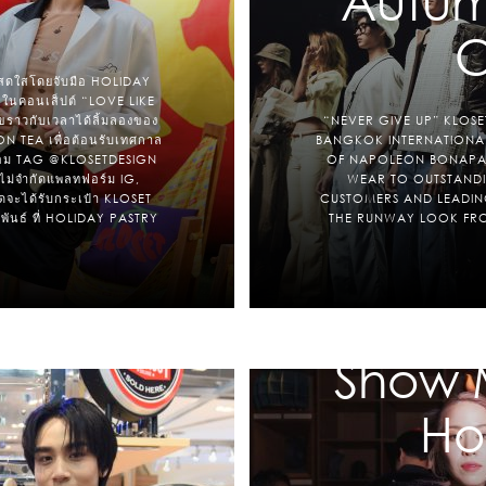
Autum
C
สดใสโดยจับมือ HOLIDAY
 ในคอนเส็ปต์ “LOVE LIKE
ุขราวกับเวลาได้ลิ้มลองของ
“NEVER GIVE UP” KLOSE
 TEA เพื่อต้อนรับเทศกาล
BANGKOK INTERNATIONAL 
พร้อม TAG @‌KLOSETDESIGN
OF NAPOLEON BONAPAR
่จำกัดแพลทฟอร์ม IG,
WEAR TO OUTSTANDI
ดจะได้รับกระเป๋า KLOSET
CUSTOMERS AND LEADING
ภาพันธ์ ที่ HOLIDAY PASTRY
THE RUNWAY LOOK FRO
Show 
Ho