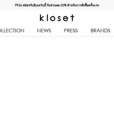
PF26 สมัครรับอีเมลวันนี้ รับส่วนลด
20%
สำหรับการสั่งซื้อครั้งแรก
LLECTION
NEWS
PRESS
BRANDS
All Products
Kloset 
Tops
Resort 
Bottoms & Skirts
Autumn
n 2026
Dresses & Jumpsuits
Kloset 
Coats & Jackets
Pre Fall
Outerwear
Kloset L
Kids
Spring
Swimwear
Kloset K
Accessories
Kloset 