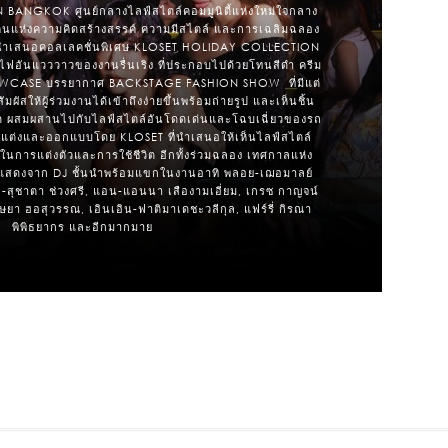
 BANGKOK ศูนย์กลางไลฟ์สไตล์คอมมูนิตี้แห่งใหม่ใจกลาง
ำคืนแห่งความคิดสร้างสรรค์ ความมีสไตล์ และการเฉลิมฉลอง
นำเสนอคอลเลคชั่นพิเศษ KLOSET HOLIDAY COLLECTION
ฟอันแวววาวของงานรื่นเริง ที่ประกอบไปด้วยโทนสีดำ ครีม
HOWCASE บรรยากาศ BACKSTAGE FASHION SHOW ที่มีแต่
สัมผัสให้ผู้ร่วมงานได้เข้าถึงง่ายขึ้นพร้อมถ่ายรูป และเห็นชิ้น
ุด ผสมผสานไปกับไลฟ์สไตล์อันโดดเด่นและโฉบเฉี่ยวของรถ
แต่งและออกแบบโดย KLOSET ที่นำเสนอให้เห็นไลฟ์สไตล์
จในการแต่งตัวและการใช้ชีวิต อีกทั้งร่วมฉลอง เทศกาลแห่ง
รแสดงจาก DJ ชั้นนำพร้อมแขกในงานอาทิ พลอย-เฌอมาลย์
ล-สุชาตา ช่วงศรี, แอน-แอนนา เสืองามเอี่ยม, เกรซ กาญจน์
-อิษยา ฮอสุวรรณ, เอินเอิน-ฟาติมาเดชะวลีกุล, แฟร์รี่ กิรณา
พิพิธยากร และอีกมากมาย