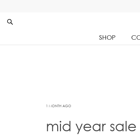
SHOP
CO
Kloset Leisure Collectio
Spring Summer 2026
1 MONTH AGO
mid year sale