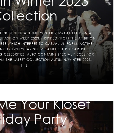
n Winter 2023
ollection
T PRESENTED AUTUMN WINTER 2023 COLLECTION AT
FASHION WEEK 2023. INSPIRED FROM THE AMBITION
TE WHICH INTEPRET TO CASUAL UNIFORM, ACTIVE
NG GOWN WEARING BY FAMOUS T-POP ARTIST,
 CELEBRITIES. ALSO CONTAINS SPECIAL PIECES FOR
M THE LATEST COLLECTION AUTUMN/WINTER 2023.
[…]
Me Your Kloset
liday Party