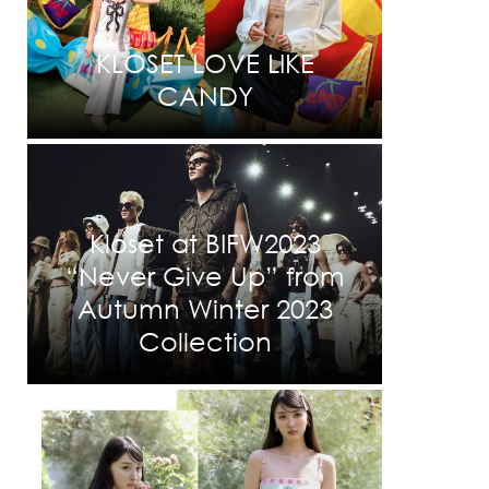
KLOSET LOVE LIKE
CANDY
Kloset at BIFW2023
“Never Give Up” from
Autumn Winter 2023
Collection