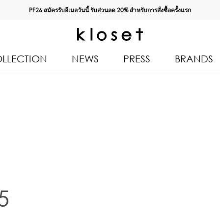
PF26 สมัครรับอีเมลวันนี้ รับส่วนลด
20%
สำหรับการสั่งซื้อครั้งแรก
LLECTION
NEWS
PRESS
BRANDS
All Products
Kloset 
Tops
Resort 
n 2026
Bottoms & Skirts
Autumn
Dresses & Jumpsuits
Kloset 
Coats & Jackets
Pre Fall
Outerwear
Spring
5
Kids
Kloset L
Swimwear
Kloset K
Accessories
Kloset 