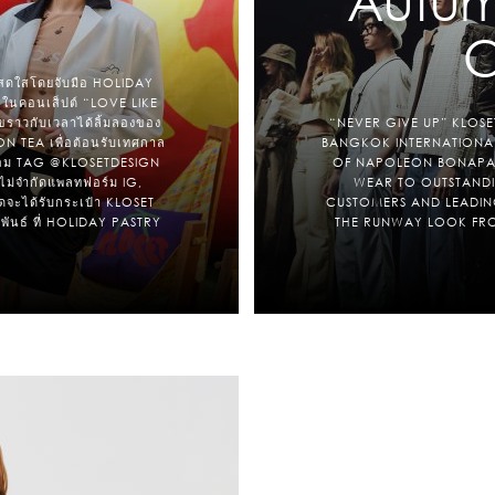
Autum
C
สดใสโดยจับมือ HOLIDAY
 ในคอนเส็ปต์ “LOVE LIKE
ุขราวกับเวลาได้ลิ้มลองของ
“NEVER GIVE UP” KLOSE
 TEA เพื่อต้อนรับเทศกาล
BANGKOK INTERNATIONAL 
พร้อม TAG @‌KLOSETDESIGN
OF NAPOLEON BONAPAR
่จำกัดแพลทฟอร์ม IG,
WEAR TO OUTSTANDI
ดจะได้รับกระเป๋า KLOSET
CUSTOMERS AND LEADING
ภาพันธ์ ที่ HOLIDAY PASTRY
THE RUNWAY LOOK FRO