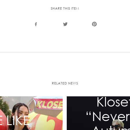
Recolle
SHARE THIS ITEM
Special
RELATED NEWS
Klose
“Never
 LIKE