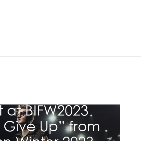
ction
 Collection
t at BIFW2023
 Give Up” from