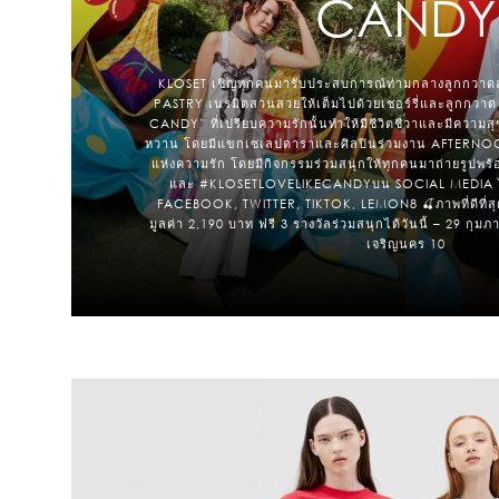
CANDY
KLOSET เชิญทุกคนมารับประสบการณ์ท่ามกลางลูกกวาด
PASTRY เนรมิตสวนสวยให้เต็มไปด้วยเชอร์รี่และลูกกวาด
CANDY” ที่เปรียบความรักนั้นทำให้มีชีวิตชีวาและมีความส
หวาน โดยมีแขกเซเลปดาราและศิลปินร่วมงาน AFTERNOON
แห่งความรัก โดยมีกิจกรรมร่วมสนุกให้ทุกคนมาถ่ายรูป
และ #KLOSETLOVELIKECANDYบน SOCIAL MEDIA ไม
FACEBOOK, TWITTER, TIKTOK, LEMON8 🍒ภาพที่ดีที่สุ
มูลค่า 2,190 บาท ฟรี 3 รางวัลร่วมสนุกได้วันนี้ – 29 กุม
เจริญนคร 10