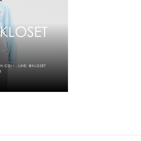
 KLOSET
N.COM , LINE: @KLOSET
R