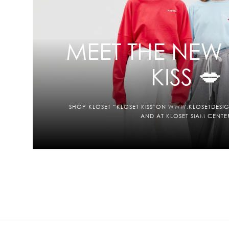
MEET THE NEW
KISS 💋
SHOP KLOSET “KLOSET KISS”ON WWW.KLOSETDESIG
AND AT KLOSET SIAM CENTE