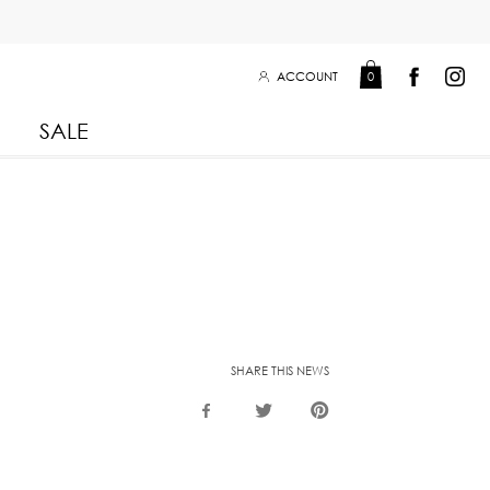
ACCOUNT
0
SALE
Leisure Collection 2025
2026
 Winter 2025
Leisure Collection Drop 2
 2025
SHARE THIS NEWS
 Summer 2025
eisure Collection
iss Collection
Boy Club